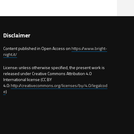
Disclaimer
Content published in Open Access on
https://www.bright-
night.it/
License: unless otherwise specified, the present work is
released under Creative Commons Attribution 4.0
International license (CC BY
4.0:
http://creativecommons.org/licenses/by/4.0/legalcod
e
)