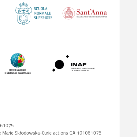
1061075
he Marie Skłodowska-Curie actions GA 101061075