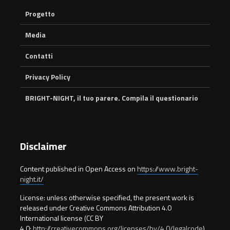
Progetto
Media
Contatti
Privacy Policy
BRIGHT-NIGHT, il tuo parere. Compila il questionario
Disclaimer
Content published in Open Access on
https://www.bright-
night.it/
License: unless otherwise specified, the present work is
released under Creative Commons Attribution 4.0
International license (CC BY
4.0:
http://creativecommons.org/licenses/by/4.0/legalcode
)