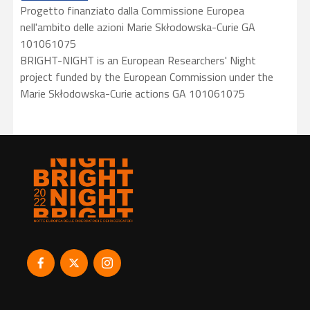
Progetto finanziato dalla Commissione Europea
nell'ambito delle azioni Marie Skłodowska-Curie GA
101061075
BRIGHT-NIGHT is an European Researchers' Night
project funded by the European Commission under the
Marie Skłodowska-Curie actions GA 101061075