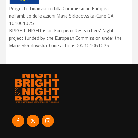
Progetto finanziato dalla Commissione Europea
nell'ambito delle azioni Marie Skłodowska-Curie GA
101061075
BRIGHT-NIGHT is an European Researchers' Night
project funded by the European Commission under the
Marie Skłodowska-Curie actions GA 101061075