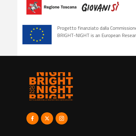
Progetto finanziato dalla Commission
BRIGHT-NIGHT is an European Researc