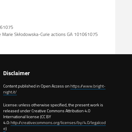
1061075
he Marie Skłodowska-Curie actions GA 101061075
Disclaimer
Content published in Open Access on
https://www.bright-
night.it/
License: unless otherwise specified, the present work is
released under Creative Commons Attribution 4.0
International license (CC BY
4.0:
http://creativecommons.org/licenses/by/4.0/legalcod
e
)