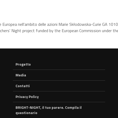
e Europea nell'ambito delle azioni Marie Skłodowska-Curie GA 10
hers' Night project funded by the European Commission under t
Progetto
Media
Contatti
Privacy Policy
BRIGHT-NIGHT, il tuo parere. Compila il
questionario