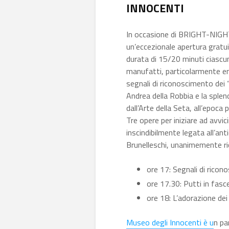
INNOCENTI
In occasione di BRIGHT-NIGHT d
un’eccezionale apertura gratui
durata di 15/20 minuti ciascun
manufatti, particolarmente emb
segnali di riconoscimento dei “n
Andrea della Robbia e la sple
dall’Arte della Seta, all’epoca
Tre opere per iniziare ad avvici
inscindibilmente legata all’ant
Brunelleschi, unanimemente ri
ore 17: Segnali di rico
ore 17.30: Putti in fasc
ore 18: L’adorazione dei
Museo degli Innocenti è u
n pa