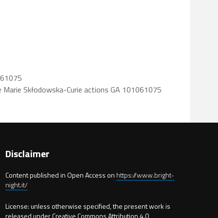
1061075
he Marie Skłodowska-Curie actions GA 101061075
Disclaimer
Content published in Open Access on
https://www.bright-
night.it/
License: unless otherwise specified, the present work is
released under Creative Commons Attribution 4.0