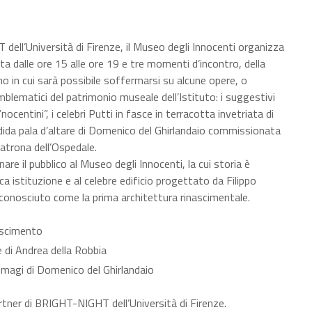
ell’Università di Firenze, il Museo degli Innocenti organizza
ta dalle ore 15 alle ore 19 e tre momenti d’incontro, della
o in cui sarà possibile soffermarsi su alcune opere, o
lematici del patrimonio museale dell’Istituto: i suggestivi
ocentini”, i celebri Putti in fasce in terracotta invetriata di
ndida pala d’altare di Domenico del Ghirlandaio commissionata
 patrona dell’Ospedale.
nare il pubblico al Museo degli Innocenti, la cui storia è
ica istituzione e al celebre edificio progettato da Filippo
conosciuto come la prima architettura rinascimentale.
noscimento
e di Andrea della Robbia
 magi di Domenico del Ghirlandaio
rtner di BRIGHT-NIGHT dell’Università di Firenze.